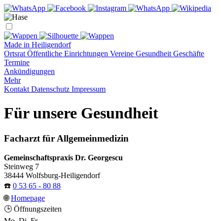
Made in Heiligendorf
Ortsrat
Öffentliche Einrichtungen
Vereine
Gesundheit
Geschäfte
Termine
Ankündigungen
Mehr
Kontakt
Datenschutz
Impressum
Für unsere Gesundheit
Facharzt für Allgemeinmedizin
Gemeinschaftspraxis Dr. Georgescu
Steinweg 7
38444 Wolfsburg-Heiligendorf
☎️
0 53 65 - 80 88
🌐
Homepage
🕒 Öffnungszeiten
Mo, Di, Fr